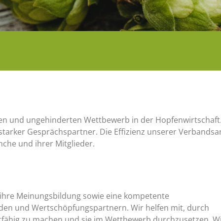
ien und ungehinderten Wettbewerb in der Hopfenwirtschaft
starker Gesprächspartner. Die Effizienz unserer Verbandsa
che und ihrer Mitglieder.
 ihre Meinungsbildung sowie eine kompetente
unden und Wertschöpfungspartnern. Wir helfen mit, durch
fähig zu machen und sie im Wettbewerb durchzusetzen. W