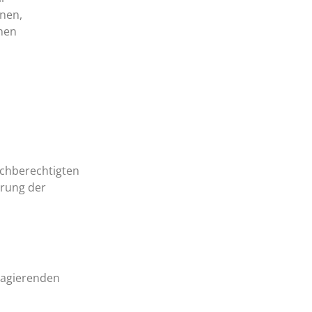
onen,
onen
ichberechtigten
erung der
 agierenden