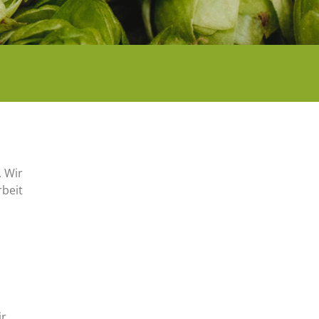
. Wir
rbeit
ir