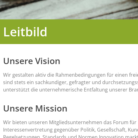
Leitbild
Unsere Vision
Wir gestalten aktiv die Rahmenbedingungen für einen fre
sind stets ein sachkundiger, gefragter und durchsetzungs
unterstützt die unternehmerische Entfaltung unserer Bran
Unsere Mission
Wir bieten unseren Mitgliedsunternehmen das Forum für
Interessenvertretung gegenüber Politik, Gesellschaft, K
Regelsetzungen, Standards und Normen Innovation markt