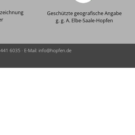
ezeichnung
Geschützte geografische Angabe
er
g. g. A. Elbe-Saale-Hopfen
 8441 6035
·
E-Mail: info@hopfen.de