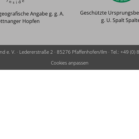
Geschützte Ursprungsb
eografische Angabe g. g. A.
g. U. Spalt Spalt
ettnanger Hopfen
 e. V. · Ledererstraße 2 · 85276 Pfaffenhofen/Ilm · Tel.:
+49 (0)
Cookies anpassen